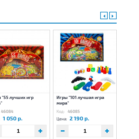
 "55 лучших игр
Игры "101 лучшая игра
Виктор
"
мира"
46084
Код:
46085
Код:
4
1 050 р.
2 190 р.
1
:
Цена:
Цена: