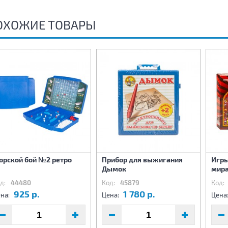
ОХОЖИЕ ТОВАРЫ
орской бой №2 ретро
Прибор для выжигания
Игры
Дымок
мира
д:
44480
Код:
45879
Код:
925 р.
1 780 р.
на:
Цена:
Цена