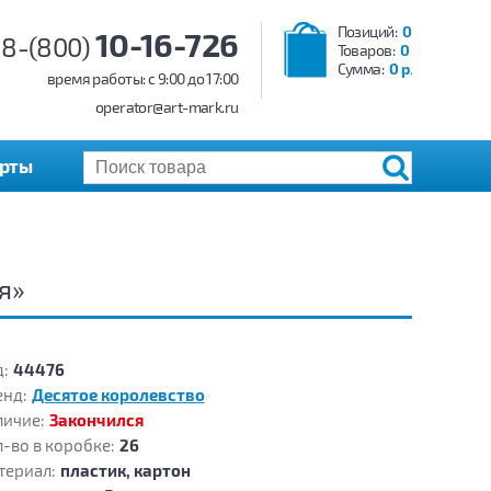
Позиций:
0
10-16-726
8-(800)
Товаров:
0
Сумма:
0 р.
время работы: c 9:00 до 17:00
operator@art-mark.ru
арты
я»
:
44476
енд:
Десятое королевство
личие:
Закончился
-во в коробке:
26
териал:
пластик, картон