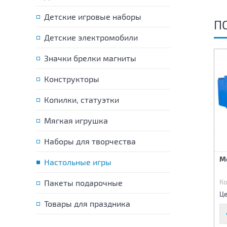
Детские игровые наборы
П
Детские электромобили
Значки брелки магниты
Конструкторы
Копилки, статуэтки
Мягкая игрушка
Наборы для творчества
Викторина Вокруг света
Викторина по астрономии
М
Настольные игры
Космическая регата
Код:
46086
Пакеты подарочные
Код:
46087
Ко
1 430 р.
1 590 р.
Цена:
Цена:
Це
Товары для праздника