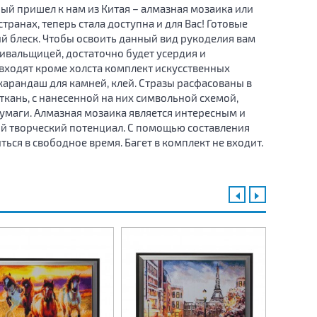
рый пришел к нам из Китая – алмазная мозаика или
ранах, теперь стала доступна и для Вас! Готовые
 блеск. Чтобы освоить данный вид рукоделия вам
вальщицей, достаточно будет усердия и
 входят кроме холста комплект искусственных
карандаш для камней, клей. Стразы расфасованы в
ткань, с нанесенной на них символьной схемой,
умаги. Алмазная мозаика является интересным и
й творческий потенциал. С помощью составления
ся в свободное время. Багет в комплект не входит.