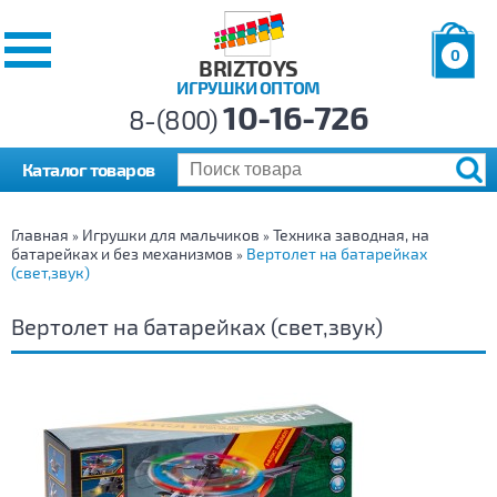
0
BRIZTOYS
ИГРУШКИ ОПТОМ
Позиций:
10-16-726
Товаров:
8-(800)
Сумма:
0
р.
Каталог товаров
Главная
Игрушки для мальчиков
Техника заводная, на
»
»
батарейках и без механизмов
Вертолет на батарейках
»
(свет,звук)
Вертолет на батарейках (свет,звук)