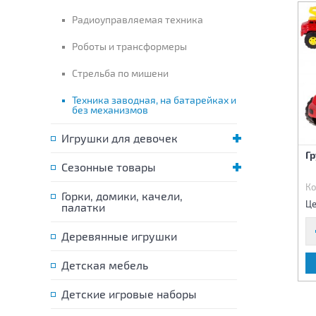
Радиоуправляемая техника
Роботы и трансформеры
Стрельба по мишени
Техника заводная, на батарейках и
без механизмов
Игрушки для девочек
Машина 7х19х6 см
Машина Военная
Г
Сезонные товары
Код:
62117
Код:
62655
Ко
Горки, домики, качели,
505 р.
445 р.
Цена:
Цена:
Це
палатки
Деревянные игрушки
В КОРЗИНУ
В КОРЗИНУ
Детская мебель
Детские игровые наборы