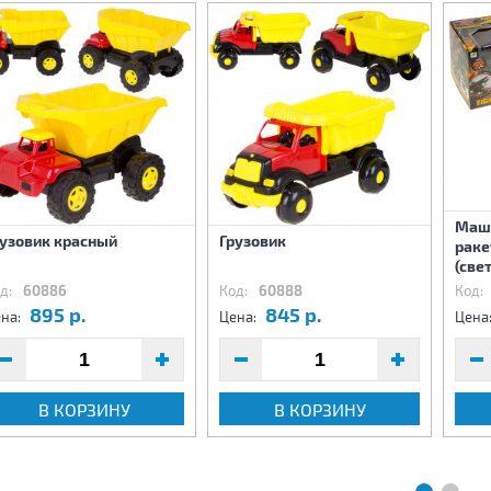
Маши
рузовик красный
Грузовик
раке
(свет
д:
60886
Код:
60888
Код:
895 р.
845 р.
на:
Цена:
Цена
В КОРЗИНУ
В КОРЗИНУ