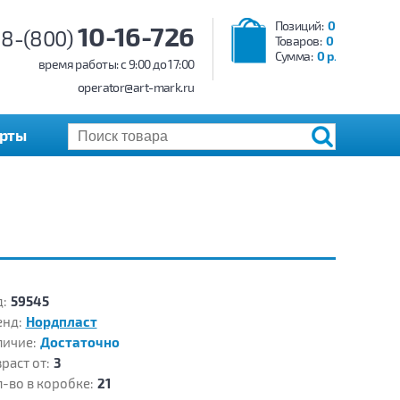
Позиций:
0
10-16-726
8-(800)
Товаров:
0
Сумма:
0 р.
время работы: c 9:00 до 17:00
operator@art-mark.ru
арты
:
59545
енд:
Нордпласт
личие:
Достаточно
раст от:
3
-во в коробке:
21