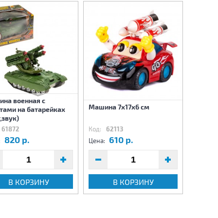
на военная с
Машина 7х17х6 см
Машина
тами на батарейках
,звук)
61872
Код:
62113
Код:
62
820 р.
610 р.
5
:
Цена:
Цена:
В КОРЗИНУ
В КОРЗИНУ