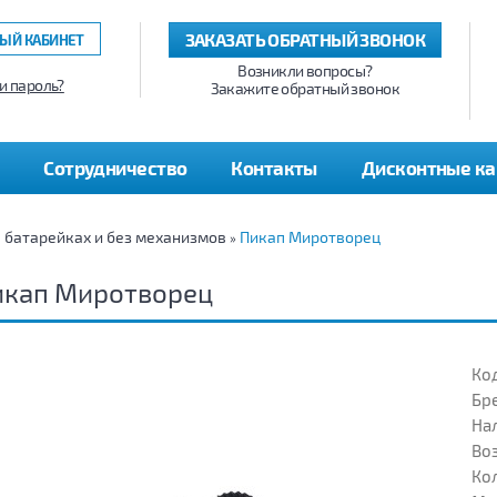
ЗАКАЗАТЬ ОБРАТНЫЙ ЗВОНОК
ЫЙ КАБИНЕТ
Возникли вопросы?
и пароль?
Закажите обратный звонок
Сотрудничество
Контакты
Дисконтные к
а батарейках и без механизмов
Пикап Миротворец
»
икап Миротворец
Код
Бр
На
Воз
Кол