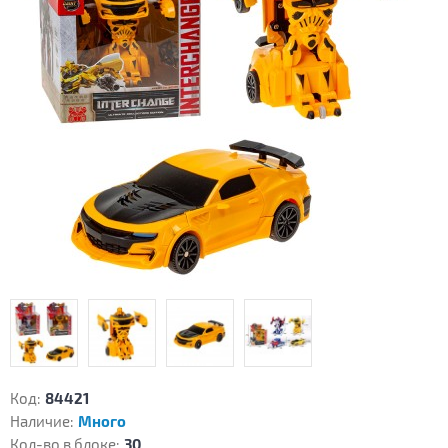
Код:
84421
Наличие:
Много
Кол-во в блоке:
30