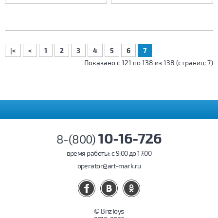
|<
<
1
2
3
4
5
6
7
Показано с 121 по 138 из 138 (страниц: 7)
10-16-726
8-(800)
время работы: c 9:00 до 17:00
operator@art-mark.ru
© BrizToys