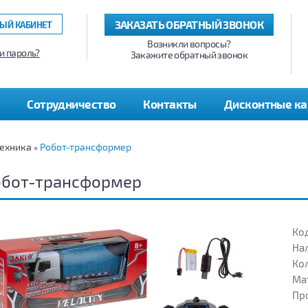
ЗАКАЗАТЬ ОБРАТНЫЙ ЗВОНОК
ЫЙ КАБИНЕТ
Возникли вопросы?
и пароль?
Закажите обратный звонок
Сотрудничество
Контакты
Дисконтные к
ехника
Робот-трансформер
»
обот-трансформер
Код
На
Кол
Ма
Пр