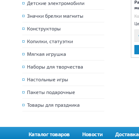
Р
Детские электромобили
радиоуправлении (свет)
радиоуправлении с USB
м
29х14х13 см
кабелем 1:16
Значки брелки магниты
Код:
73001
Код:
73468
Ко
1 070 р.
3 630 р.
Цена:
Цена:
Це
Конструкторы
Копилки, статуэтки
В КОРЗИНУ
В КОРЗИНУ
Мягкая игрушка
Наборы для творчества
Настольные игры
Пакеты подарочные
Товары для праздника
Каталог товаров
Новости
Доставка