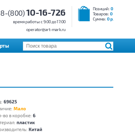
Позиций:
0
10-16-726
8-(800)
Товаров:
0
Сумма:
0 р.
время работы: c 9:00 до 17:00
operator@art-mark.ru
арты
:
69625
личие:
Мало
-во в коробке:
6
териал:
пластик
оизводитель:
Китай