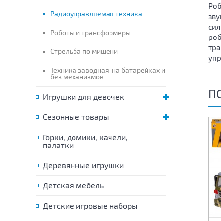
Роб
Радиоуправляемая техника
зву
сил
Роботы и трансформеры
роб
тра
Стрельба по мишени
упр
Техника заводная, на батарейках и
без механизмов
П
Игрушки для девочек
Сезонные товары
Горки, домики, качели,
палатки
Деревянные игрушки
Детская мебель
Детские игровые наборы
Машина на
Машина на