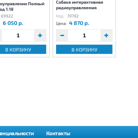
Собака интерактивная
оуправлении Полный
радиоу
радиоуправляемая
од 1:18
29х14х
69922
Код:
70782
Код:
73
6 050 р.
4 870 р.
1
:
Цена:
Цена:
В КОРЗИНУ
В КОРЗИНУ
енциальности
Контакты