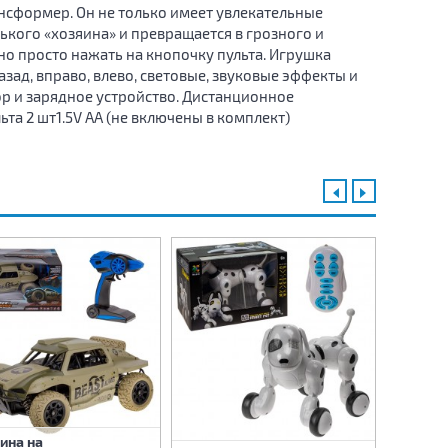
нсформер. Он не только имеет увлекательные
нького «хозяина» и превращается в грозного и
о просто нажать на кнопочку пульта. Игрушка
ад, вправо, влево, световые, звуковые эффекты и
р и зарядное устройство. Дистанционное
та 2 шт1.5V AA (не включены в комплект)
ина на
Машина