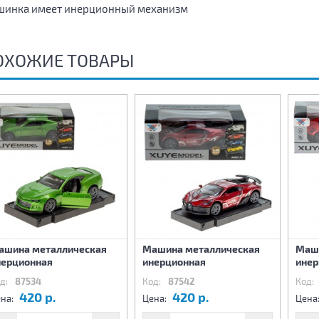
инка имеет инерционный механизм
ОХОЖИЕ ТОВАРЫ
ашина металлическая
Машина металлическая
Маши
нерционная
инерционная
инер
д:
87534
Код:
87542
Код:
420 р.
420 р.
на:
Цена:
Цена