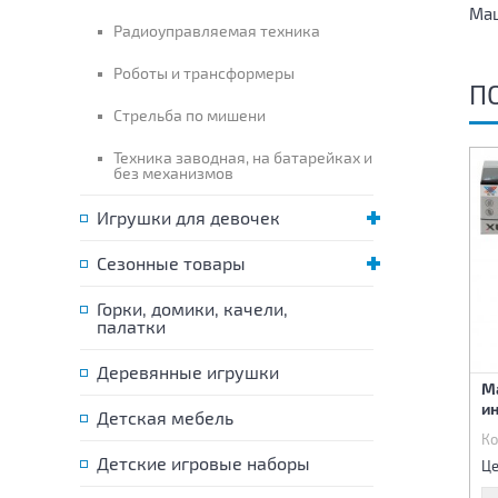
Маш
Радиоуправляемая техника
Роботы и трансформеры
П
Стрельба по мишени
Техника заводная, на батарейках и
без механизмов
Игрушки для девочек
Сезонные товары
Горки, домики, качели,
палатки
Деревянные игрушки
Машина инерционная
Машина инерц звук,свет
М
и
Детская мебель
Код:
87620
Код:
87523
Ко
455 р.
590 р.
Детские игровые наборы
Цена:
Цена:
Це