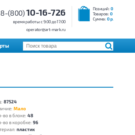
Позиций:
0
10-16-726
8-(800)
Товаров:
0
Сумма:
0 р.
время работы: c 9:00 до 17:00
operator@art-mark.ru
арты
:
87524
личие:
Мало
-во в блоке:
48
-во в коробке:
96
териал:
пластик