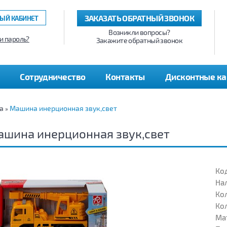
ЗАКАЗАТЬ ОБРАТНЫЙ ЗВОНОК
ЫЙ КАБИНЕТ
Возникли вопросы?
и пароль?
Закажите обратный звонок
Сотрудничество
Контакты
Дисконтные к
а
Машина инерционная звук,свет
»
шина инерционная звук,свет
Код
На
Кол
Кол
Ма