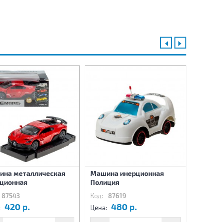
на металлическая
Машина инерционная
Машина
ционная
Полиция
87543
Код:
87619
Код:
8
420 р.
480 р.
4
:
Цена:
Цена: