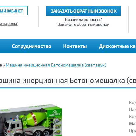
ЗАКАЗАТЬ ОБРАТНЫЙ ЗВОНОК
ЫЙ КАБИНЕТ
Возникли вопросы?
и пароль?
Закажите обратный звонок
Сотрудничество
Контакты
Дисконтные к
а
Машина инерционная Бетономешалка (свет,звук)
»
шина инерционная Бетономешалка (св
Код
На
Кол
Ма
Пр