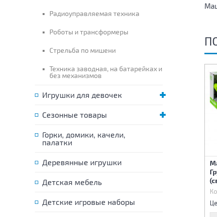
Маш
Радиоуправляемая техника
Роботы и трансформеры
П
Стрельба по мишени
Техника заводная, на батарейках и
без механизмов
Игрушки для девочек
Сезонные товары
Горки, домики, качели,
палатки
Деревянные игрушки
М
Автобус инерционный
Танк инерционный
Г
(с
Детская мебель
Код:
84110
Код:
84120
Ко
2 380 р.
545 р.
Детские игровые наборы
Цена:
Цена:
Це