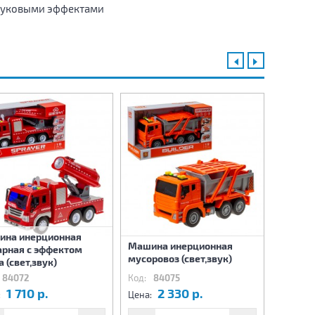
вуковыми эффектами
ина инерционная
Машина инерционная
Автобу
рная с эффектом
мусоровоз (свет,звук)
 (свет,звук)
84072
Код:
84075
Код:
84
1 710 р.
2 330 р.
2
:
Цена:
Цена: