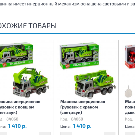
инка имеет инерционный механизм оснащена световыми и з
ОХОЖИЕ ТОВАРЫ
ашина инерционная
Машина инерционная
Маш
рузовик с ковшом
Грузовик с краном
пожа
вет,звук)
(свет,звук)
дыма
д:
84068
Код:
84069
Код:
1 410 р.
1 410 р.
на:
Цена:
Цена