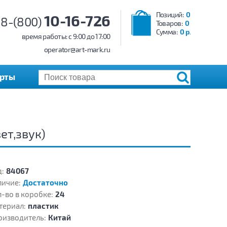
Позиций:
0
10-16-726
8-(800)
Товаров:
0
Сумма:
0 р.
время работы: c 9:00 до 17:00
operator@art-mark.ru
арты
ет,звук)
:
84067
личие:
Достаточно
-во в коробке:
24
териал:
пластик
оизводитель:
Китай