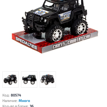
Код:
80574
Наличие:
Много
Кол-во в блоке:
36