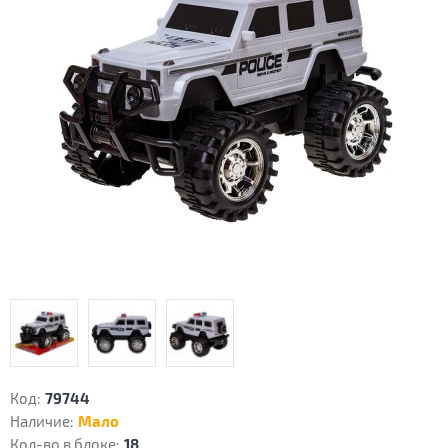
Код:
79744
Наличие:
Мало
Кол-во в блоке:
18