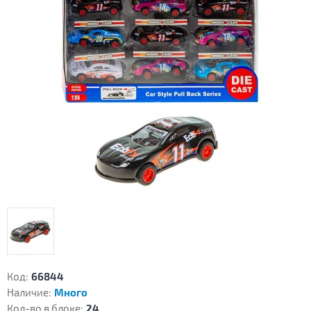
Код:
66844
Наличие:
Много
Кол-во в блоке:
24