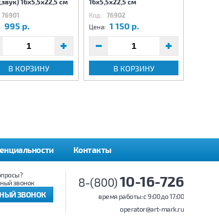
т,звук) 16х5,5х22,5 см
16х5,5х22,5 см
(свет,з
76901
Код:
76902
Код:
7
995 р.
1 150 р.
3
:
Цена:
Цена:
В КОРЗИНУ
В КОРЗИНУ
енциальности
Контакты
опросы?
10-16-726
8-(800)
ный звонок
ТНЫЙ ЗВОНОК
время работы: c 9:00 до 17:00
operator@art-mark.ru