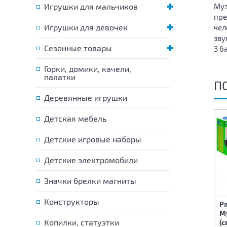
Игрушки для мальчиков
Муз
пре
Игрушки для девочек
чел
зву
Сезонные товары
3 б
Горки, домики, качели,
палатки
П
Деревянные игрушки
Детская мебель
Детские игровые наборы
Детские электромобили
Значки брелки магниты
Конструкторы
Р
Развивающая игрушка
Развивающая игрушка
М
Копилки, статуэтки
Набор черепашек 2 шт
Динозаврик на батарейках
(с