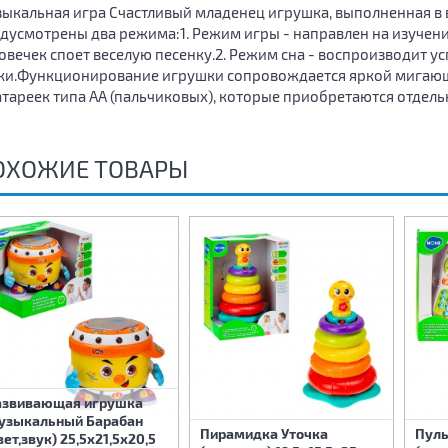
ыкальная игра Счастливый младенец игрушка, выполненная в в
дусмотрены два режима:1. Режим игры - направлен на изучени
овечек споет веселую песенку.2. Режим сна - воспроизводит 
ки.Функционирование игрушки сопровождается яркой мигающ
атареек типа АА (пальчиковых), которые приобретаются отдель
ОХОЖИЕ ТОВАРЫ
азвивающая игрушка
узыкальный Барабан
Пирамидка Уточка
Пуль
вет,звук) 25,5х21,5х20,5