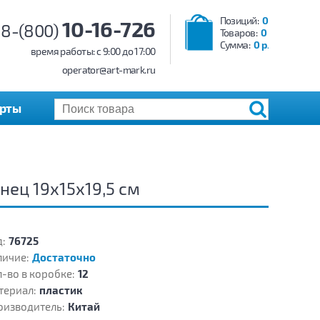
Позиций:
0
10-16-726
8-(800)
Товаров:
0
Сумма:
0 р.
время работы: c 9:00 до 17:00
operator@art-mark.ru
арты
ец 19х15х19,5 см
:
76725
личие:
Достаточно
-во в коробке:
12
териал:
пластик
оизводитель:
Китай