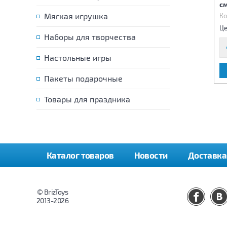
(свет,звук)
(свет,звук) 28х18х21 см
с
Мягкая игрушка
Код:
76904
Код:
76908
Ко
3 090 р.
2 790 р.
Цена:
Цена:
Це
Наборы для творчества
Настольные игры
В КОРЗИНУ
В КОРЗИНУ
Пакеты подарочные
Товары для праздника
Каталог товаров
Новости
Доставка
© BrizToys
2013-2026