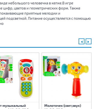
иде небольшого человечка в кепке.В игре
е цифр, цветов и геометрических форм. Также
успокаивающие приятные мелодии и
ей подсветкой. Питание осуществляется с помощью
но
Развив
т музыкальный
Молоточек (свет,звук)
Набор 