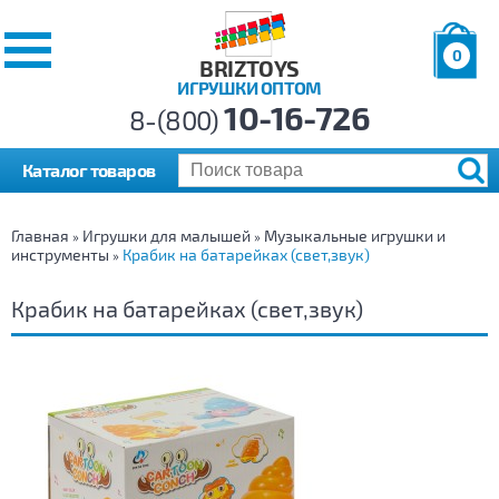
0
BRIZTOYS
ИГРУШКИ ОПТОМ
Позиций:
10-16-726
Товаров:
8-(800)
Сумма:
0
р.
Каталог товаров
Главная
Игрушки для малышей
Музыкальные игрушки и
»
»
инструменты
Крабик на батарейках (свет,звук)
»
Крабик на батарейках (свет,звук)