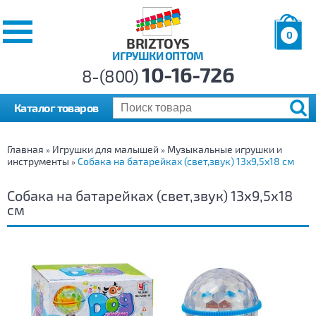
0
BRIZTOYS
ИГРУШКИ ОПТОМ
Позиций:
10-16-726
Товаров:
8-(800)
Сумма:
0
р.
Каталог товаров
Главная
Игрушки для малышей
Музыкальные игрушки и
»
»
инструменты
Собака на батарейках (свет,звук) 13х9,5х18 см
»
Собака на батарейках (свет,звук) 13х9,5х18
см