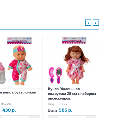
Кукла Маленькая
Кукла 
а пупс с бутылочкой
подружка 28 см с набором
подруж
аксессуаров.
аксесс
85226
Код:
85227
Код:
8
430 р.
585 р.
5
:
Цена:
Цена: