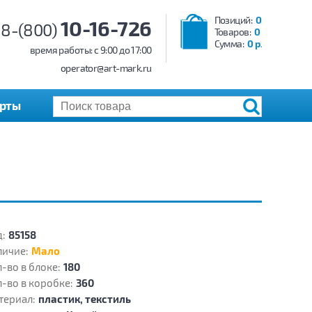
Позиций:
0
10-16-726
8-(800)
Товаров:
0
Сумма:
0 р.
время работы: c 9:00 до 17:00
operator@art-mark.ru
арты
:
85158
личие:
Мало
-во в блоке:
180
-во в коробке:
360
териал:
пластик, текстиль