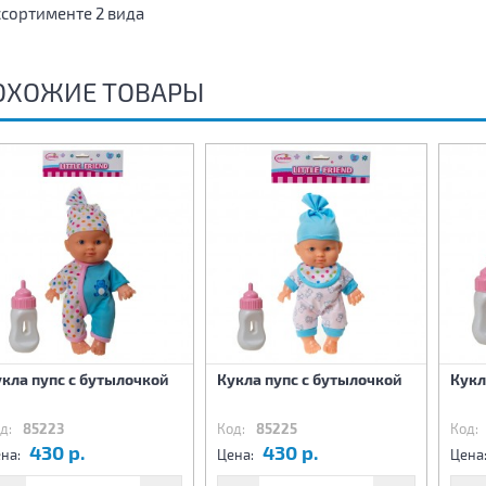
ссортименте 2 вида
ОХОЖИЕ ТОВАРЫ
кла пупс с бутылочкой
Кукла пупс с бутылочкой
Кукл
д:
85223
Код:
85225
Код:
430 р.
430 р.
на:
Цена:
Цена