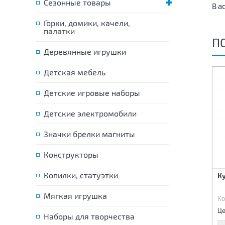
Сезонные товары
В а
Горки, домики, качели,
палатки
П
Деревянные игрушки
Детская мебель
Детские игровые наборы
Детские электромобили
Значки брелки магниты
Конструкторы
Кукла Маленькая
Копилки, статуэтки
Кукла пупс с
Ку
подружка 28 см с набором
аксессуарами
аксессуаров.
Мягкая игрушка
Код:
85228
Код:
85229
Ко
585 р.
515 р.
Цена:
Цена:
Це
Наборы для творчества