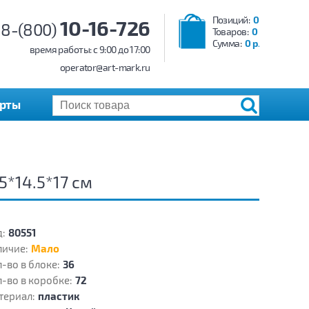
Позиций:
0
10-16-726
8-(800)
Товаров:
0
Сумма:
0 р.
время работы: c 9:00 до 17:00
operator@art-mark.ru
арты
5*14.5*17 см
:
80551
личие:
Мало
-во в блоке:
36
-во в коробке:
72
териал:
пластик