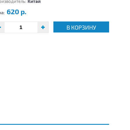
оизводитель:
Китай
620 р.
на:
В КОРЗИНУ