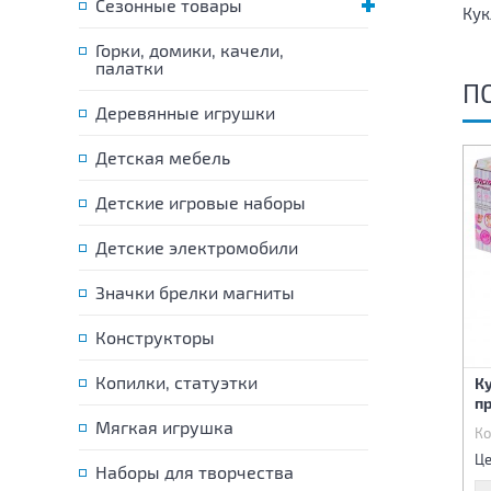
Сезонные товары
Кук
Горки, домики, качели,
палатки
П
Деревянные игрушки
Детская мебель
Детские игровые наборы
Детские электромобили
Значки брелки магниты
Конструкторы
Копилки, статуэтки
Кукла интерактивная
Кукла интерактивная
К
"Принцесса Эрудиция"
"Принцесса Эрудиция"
пр
Мягкая игрушка
Код:
81268
Код:
81269
Ко
5 450 р.
5 450 р.
Цена:
Цена:
Це
Наборы для творчества