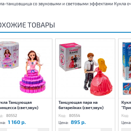
ла-танцовщица со звуковыми и световыми эффектами Кукла о
ОХОЖИЕ ТОВАРЫ
укла Танцующая
Танцующая пара на
Кукл
инцесса (свет,звук)
батарейках (свет,звук)
"При
д:
80552
Код:
80554
Код:
1 160 р.
895 р.
на:
Цена:
Цена