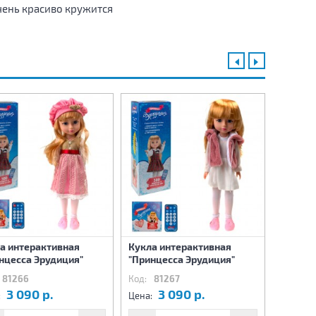
чень красиво кружится
а интерактивная
Кукла интерактивная
Кукла 
нцесса Эрудиция"
"Принцесса Эрудиция"
"Принц
81266
Код:
81267
Код:
8
3 090 р.
3 090 р.
5
:
Цена:
Цена: