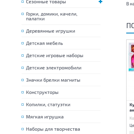
Сезонные товары
В н
Горки, домики, качели,
палатки
П
Деревянные игрушки
Детская мебель
Детские игровые наборы
Детские электромобили
Значки брелки магниты
Конструкторы
Копилки, статуэтки
Кукла 35см с расческой
Кукла манекен с набором
Ку
(русская озвучка)
аксессуаров
а
Мягкая игрушка
Код:
75157
Код:
75212
Ко
930 р.
1 370 р.
Цена:
Цена:
Це
Наборы для творчества