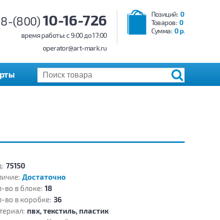
Позиций:
0
10-16-726
8-(800)
Товаров:
0
Сумма:
0 р.
время работы: c 9:00 до 17:00
operator@art-mark.ru
арты
:
75150
личие:
Достаточно
-во в блоке:
18
-во в коробке:
36
териал:
пвх, текстиль, пластик