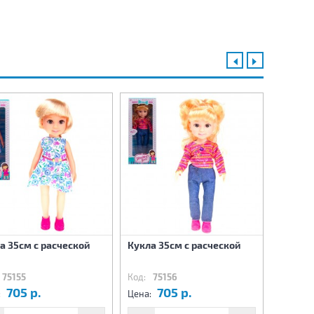
а 35см с расческой
Кукла 35см с расческой
Кукла 
(русска
75155
Код:
75156
Код:
75
705 р.
705 р.
9
:
Цена:
Цена: