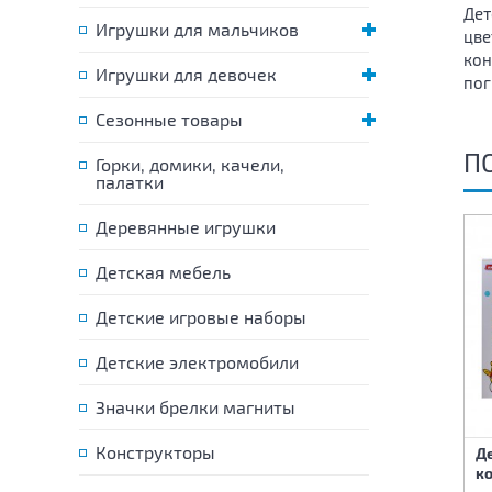
Дет
Игрушки для мальчиков
цве
кон
Игрушки для девочек
пог
Сезонные товары
П
Горки, домики, качели,
палатки
Деревянные игрушки
Детская мебель
Детские игровые наборы
Детские электромобили
Значки брелки магниты
Конструкторы
Детский развивающий
Детский развивающий
Д
коврик с дугами 81х81 см
коврик с дугами 81х81 см
ко