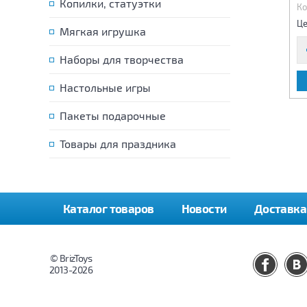
Копилки, статуэтки
Код:
73408
Код:
73412
Ко
3 730 р.
3 730 р.
Цена:
Цена:
Це
Мягкая игрушка
Наборы для творчества
В КОРЗИНУ
В КОРЗИНУ
Настольные игры
Пакеты подарочные
Товары для праздника
Каталог товаров
Новости
Доставка
© BrizToys
2013-2026