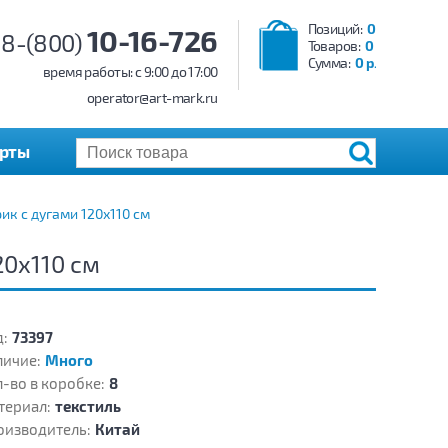
Позиций:
0
10-16-726
8-(800)
Товаров:
0
Сумма:
0 р.
время работы: c 9:00 до 17:00
operator@art-mark.ru
арты
к с дугами 120х110 см
20х110 см
:
73397
личие:
Много
-во в коробке:
8
териал:
текстиль
оизводитель:
Китай