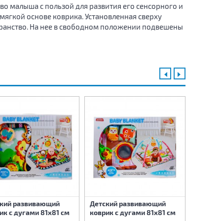
о малыша с пользой для развития его сенсорного и
мягкой основе коврика. Установленная сверху
транство. На нее в свободном положении подвешены
кий развивающий
Детский развивающий
Детски
ик с дугами 81х81 см
коврик с дугами 81х81 см
коврик 