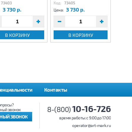
73403
Код:
73405
Код:
7
3 730 р.
3 730 р.
3
:
Цена:
Цена:
В КОРЗИНУ
В КОРЗИНУ
енциальности
Контакты
опросы?
10-16-726
8-(800)
ный звонок
ТНЫЙ ЗВОНОК
время работы: c 9:00 до 17:00
operator@art-mark.ru