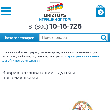
0
BRIZTOYS
ИГРУШКИ ОПТОМ
Позиций:
10-16-726
Товаров:
8-(800)
Сумма:
0
р.
Каталог товаров
Главная
Аксессуары для новорожденных
Развивающие
»
»
коврики, мобили, подвески, центры
Коврик развивающий с
»
дугой и погремушками
Коврик развивающий с дугой и
погремушками