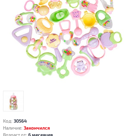
Код:
30564
Наличие:
Закончился
Возраст от:
6 месеяцев